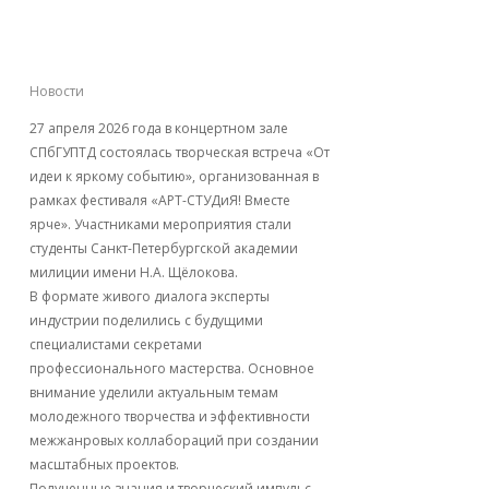
идеи к яркому
событию»
Новости
27 апреля 2026 года в концертном зале
СПбГУПТД состоялась творческая встреча «От
идеи к яркому событию», организованная в
рамках фестиваля «АРТ-СТУДиЯ! Вместе
ярче». Участниками мероприятия стали
студенты Санкт-Петербургской академии
милиции имени Н.А. Щёлокова.
В формате живого диалога эксперты
индустрии поделились с будущими
специалистами секретами
профессионального мастерства. Основное
внимание уделили актуальным темам
молодежного творчества и эффективности
межжанровых коллабораций при создании
масштабных проектов.
Полученные знания и творческий импульс