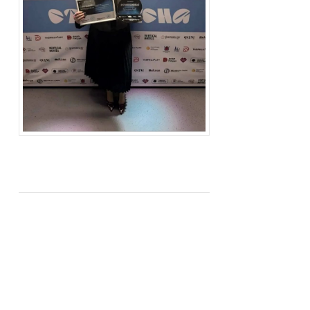
Студенты Академии
милиции имени Н. А.
Щёлокова посетили
мастер-класс «От