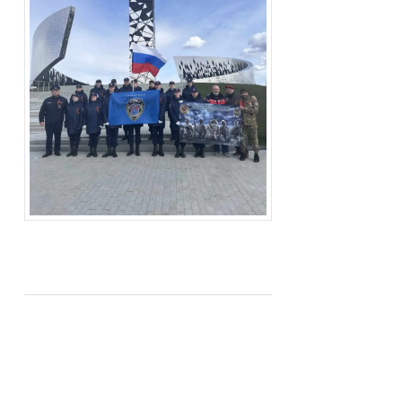
Анжелина Старикова
— победительница