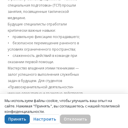
специальная подготовка» (ТСП) прошли
занятия, посвященные тактической
медицине.
Будущие специалисты отработали
критически важные навыки:
• правильную фиксацию пострадавшего;
• безопасное перемещение раненого в
условиях ограниченного пространства;
• слаженность действий в команде при
оказании первой помощи.
Мастерство владения этими техниками —
залог успешного выполнения служебных
задач в будущем. Для студентов
«Правоохранительной деятельности»
умение оперативно и грамотно действовать
в экстремальной ситуации является
Мы используем файлы cookie, чтобы улучшить ваш опыт на
сайте. Нажимая "Принять", вы соглашаетесь с нашей политикой
профессиональным стандартом.
конфиденциальности.
Принять
Настроить
Отклонить