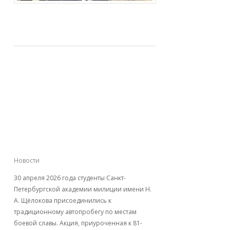
Дорогами памяти:
автопробег
студентов Академии
к 81-й годовщине
Великой Победы
Новости
30 апреля 2026 года студенты Санкт-
Петербургской академии милиции имени Н.
А. Щёлокова присоединились к
традиционному автопробегу по местам
боевой славы. Акция, приуроченная к 81-