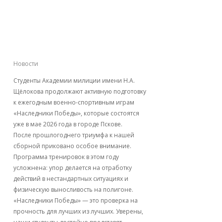
Действующие
чемпионы вышли на
тренировочные
рубежи!
Новости
Студенты Академии милиции имени Н.А.
Щёлокова продолжают активную подготовку
к ежегодным военно-спортивным играм
«Наследники Победы», которые состоятся
уже в мае 2026 года в городе Пскове.
После прошлогоднего триумфа к нашей
сборной приковано особое внимание.
Программа тренировок в этом году
усложнена: упор делается на отработку
действий в нестандартных ситуациях и
физическую выносливость на полигоне.
«Наследники Победы» — это проверка на
прочность для лучших из лучших. Уверены,