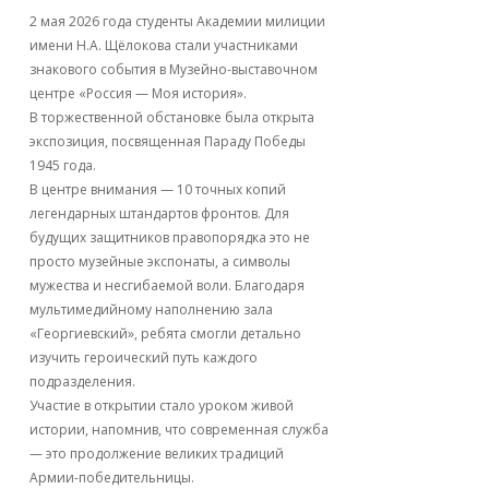
2 мая 2026 года студенты Академии милиции
имени Н.А. Щёлокова стали участниками
знакового события в Музейно-выставочном
центре «Россия — Моя история».
В торжественной обстановке была открыта
экспозиция, посвященная Параду Победы
1945 года.
В центре внимания — 10 точных копий
легендарных штандартов фронтов. Для
будущих защитников правопорядка это не
просто музейные экспонаты, а символы
мужества и несгибаемой воли. Благодаря
мультимедийному наполнению зала
«Георгиевский», ребята смогли детально
изучить героический путь каждого
подразделения.
Участие в открытии стало уроком живой
истории, напомнив, что современная служба
— это продолжение великих традиций
Армии-победительницы.