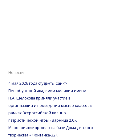
Студенты Академии
милиции имени Н.А.
Щёлокова провели
мастер-классы для
участников
«Зарницы 2.0»
Новости
4 мая 2026 года студенты Санкт-
Петербургской академии милиции имени
Н.А. Щёлокова приняли участие в
организации и проведении мастер-классов в
рамках Всероссийской военно-
патриотической игры «Зарница 2.0».
Мероприятие прошло на базе Дома детского
творчества «Фонтанка-32».