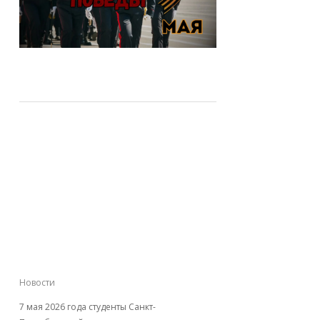
Студенты Академии
милиции имени Н.А.
Щёлокова приняли
участие в акции
«Парад у дома
ветерана»
Новости
7 мая 2026 года студенты Санкт-