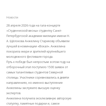
«Студенческой весны
— 2026»!
Новости
28 апреля 2026 года на гала-концерте
«Студенческой весны» студентку Санкт-
Петербургской академии милиции имени Н.
А. Щёлокова Анжелину Старикову объявили
лучшей в номинации «Вокал». Анжелина
покорила жюри и зрителей крупнейшего
молодежного фестиваля города.
Путь к победе был непростым: в этом году на
отборочный этап поступило 1500 заявок от
самых талантливых студентов Северной
столицы. Участники соревновались в девяти
направлениях, но именно выступление
Анжелины заслужило высшую оценку
экспертов.
Анжелина получила эксклюзивную авторскую
статуэтку, памятные подарки и, самое