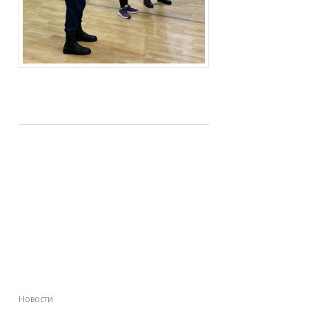
Память, застывшая в
шелке: студенты
Академии посетили
открытие выставки
«Штандарты
Великой Победы»
Новости