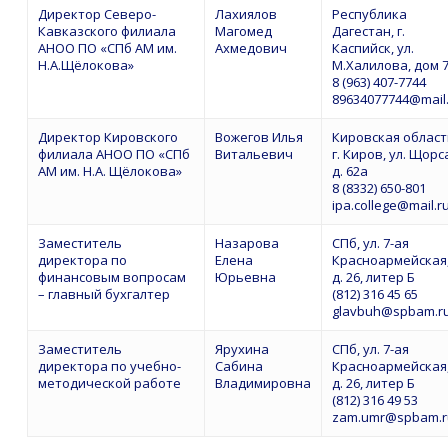
Директор Северо-
Лахиялов
Республика
Кавказского филиала
Магомед
Дагестан, г.
АНОО ПО «СПб АМ им.
Ахмедович
Каспийск, ул.
Н.А.Щёлокова»
М.Халилова, дом 
8 (963) 407-7744
89634077744@mail
Директор Кировского
Вожегов Илья
Кировская област
филиала АНОО ПО «СПб
Витальевич
г. Киров, ул. Щорс
АМ им. Н.А. Щёлокова»
д. 62а
8 (8332) 650-801
ipa.college@mail.r
Заместитель
Назарова
СПб, ул. 7-ая
директора по
Елена
Красноармейская
финансовым вопросам
Юрьевна
д. 26, литер Б
– главный бухгалтер
(812) 316 45 65
glavbuh@spbam.r
Заместитель
Ярухина
СПб, ул. 7-ая
директора по учебно-
Сабина
Красноармейская
методической работе
Владимировна
д. 26, литер Б
(812) 316 49 53
zam.umr@spbam.r