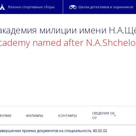
Военно-спортивные сборы
Школа детективов и охранников
 академия милиции имени Н.А.Щ
academy named after N.A.Shchel
ма документов на
.02.02
СВЕДЕНИЯ ОБ
законные представители)!
ЕНТАМ
ФИЛИАЛЫ
КОНТАКТЫ
ОУ
вершении приема документов на специальность 40.02.02