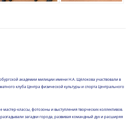
ком историческом квесте у
а
ербургской академии милиции имени Н.А. Щёлокова участвовали в
матного клуба Центра физической культуры и спорта Центрального
 мастер-классы, фотозоны и выступления творческих коллективов.
 разгадывали загадки города, развивая командный дух и расширяя