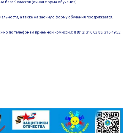
а базе 9 классов (очная форма обучения).
иальности, а также на заочную форму обучения продолжается.
о по телефонам приемной комиссии: 8 (812) 316 03 88; 316 49 53;
 Народ единый, страна