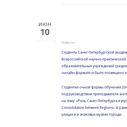
ИЮН
Участие в III Все
10
конференции на 
Новости
Студенты Санкт-Петербургской академ
Всероссийской научно-практической
образовательных учреждений средне
онлайн-формате и было посвящено теме
Студентки очной формы обучения 204
под руководством преподавателя анг
на тему: «Роль Санкт-Петербурга в укр
Consolidation between Regions». В р
улицах и в знаковых музеях города.