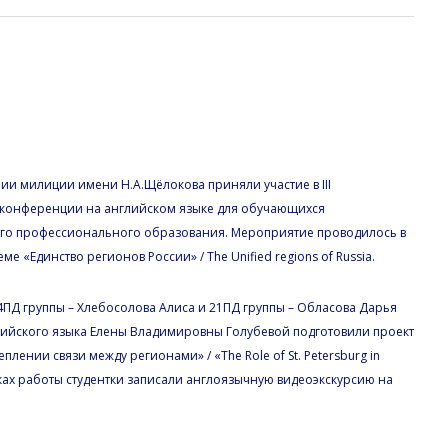
российской научно-практической
английском языке
ии милиции имени Н.А.Щёлокова приняли участие в III
 конференции на английском языке для обучающихся
го профессионального образования. Мероприятие проводилось в
 «Единство регионов России» / The Unified regions of Russia.
ПД группы – Хлебосолова Алиса и 21ПД группы – Обласова Дарья
лийского языка Елены Владимировны Голубевой подготовили проект
еплении связи между регионами» / «The Role of St. Petersburg in
амках работы студентки записали англоязычную видеоэкскурсию на