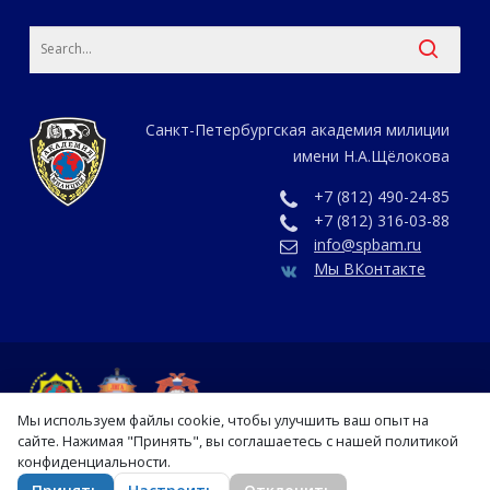
Санкт-Петербургская академия милиции
имени Н.А.Щёлокова
+7 (812) 490-24-85
+7 (812) 316-03-88
info@spbam.ru
Мы ВКонтакте
Мы используем файлы cookie, чтобы улучшить ваш опыт на
сайте. Нажимая "Принять", вы соглашаетесь с нашей политикой
конфиденциальности.
vk