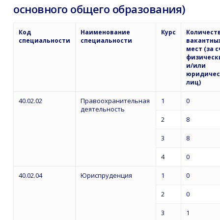
основного общего образования)
Код
Наименование
Курс
Количест
специальности
специальности
вакантны
мест (за 
физическ
и/или
юридичес
лиц)
40.02.02
Правоохранительная
1
0
деятельность
2
8
3
8
4
0
40.02.04
Юриспруденция
1
0
2
0
3
1