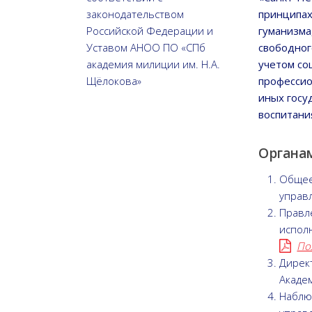
законодательством
принципах
Российской Федерации и
гуманизма
Уставом АНОО ПО «СПб
свободног
академия милиции им. Н.А.
учетом со
Щёлокова»
профессио
иных госу
воспитани
Органа
Общее
управ
Правл
испол
По
Дирек
Акаде
Наблю