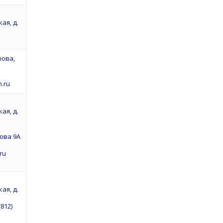
ая, д.
рова,
.ru
ая, д.
рова 9А
ru
ая, д.
(812)