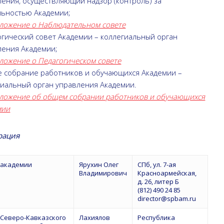
ления, осуществляющий надзор (контроль) за
льностью Академии;
ложение о Наблюдательном совете
огический совет Академии – коллегиальный орган
ления Академии;
ложение о Педагогическом совете
 собрание работников и обучающихся Академии –
гиальный орган управления Академии.
ложение об общем собрании работников и обучающихся
мии
рация
 академии
Ярухин Олег
СПб, ул. 7-ая
Владимирович
Красноармейская,
д. 26, литер Б
(812) 490 24 85
director@spbam.ru
 Северо-Кавказского
Лахиялов
Республика