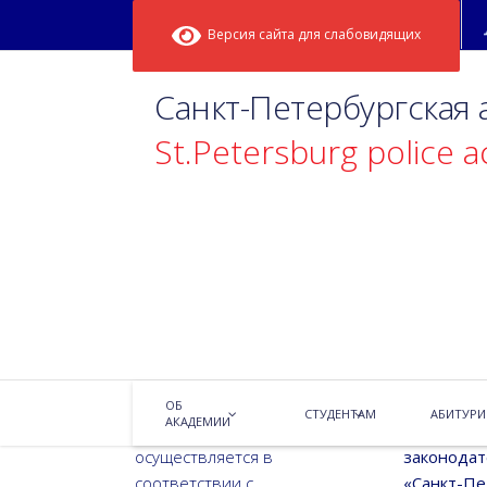
Версия сайта для слабовидящих
Санкт-Петербургская
St.Petersburg police 
Структура и органы уп
ОБ
СТУДЕНТАМ
АБИТУРИ
АКАДЕМИИ
Управление Академией
Управлени
осуществляется в
законодат
соответствии с
«Санкт-Пе