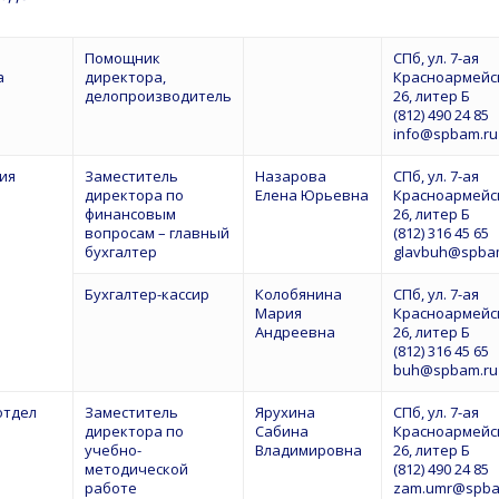
Помощник
СПб, ул. 7-ая
а
директора,
Красноармейск
делопроизводитель
26, литер Б
(812) 490 24 85
info@spbam.ru
ия
Заместитель
Назарова
СПб, ул. 7-ая
директора по
Елена Юрьевна
Красноармейск
финансовым
26, литер Б
вопросам – главный
(812) 316 45 65
бухгалтер
glavbuh@spba
Бухгалтер-кассир
Колобянина
СПб, ул. 7-ая
Мария
Красноармейск
Андреевна
26, литер Б
(812) 316 45 65
buh@spbam.ru
отдел
Заместитель
Ярухина
СПб, ул. 7-ая
директора по
Сабина
Красноармейск
учебно-
Владимировна
26, литер Б
методической
(812) 490 24 85
работе
zam.umr@spba