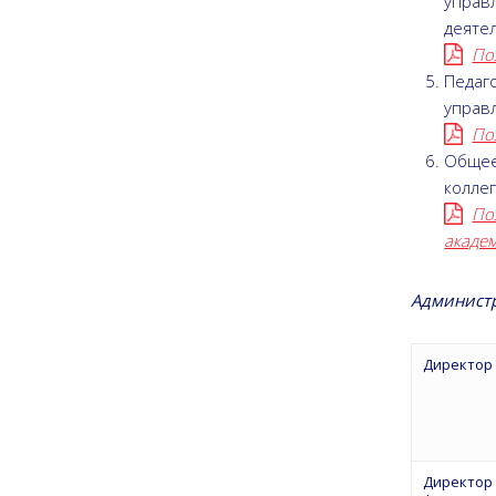
управ
деяте
По
Педаг
управ
По
Общее
колле
По
акаде
Админист
Директор
Директор