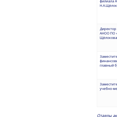
филиала 
Н.А.Щёло
Директор
АНОО ПО «
Щёлокова
Заместит
финансов
главный б
Заместит
учебно-м
Отделы а