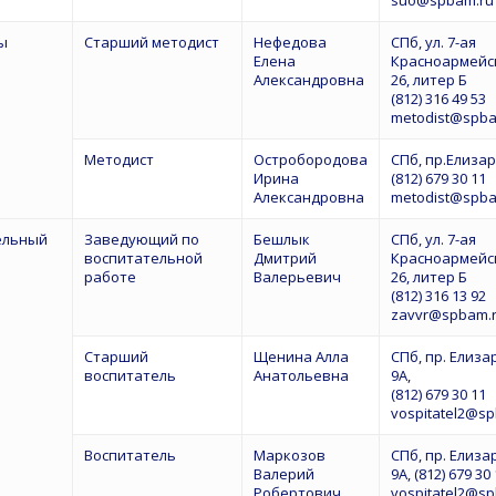
ы
Старший методист
Нефедова
СПб, ул. 7-ая
Елена
Красноармейск
Александровна
26, литер Б
(812) 316 49 53
metodist@spba
Методист
Остробородова
СПб, пр.Елиза
Ирина
(812) 679 30 11
Александровна
metodist@spba
ельный
Заведующий по
Бешлык
СПб, ул. 7-ая
воспитательной
Дмитрий
Красноармейск
работе
Валерьевич
26, литер Б
(812) 316 13 92
zavvr@spbam.
Старший
Щенина Алла
СПб, пр. Елиза
воспитатель
Анатольевна
9А,
(812) 679 30 11
vospitatel2@s
Воспитатель
Маркозов
СПб, пр. Елиза
Валерий
9А, (812) 679 30
Робертович
vospitatel2@s