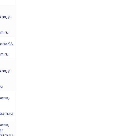
ая, д.
m.ru
рова 9А
m.ru
ая, д.
ru
рова,
pbam.ru
рова,
 11
pbam.ru