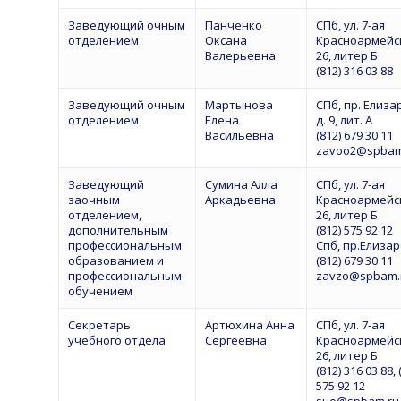
Заведующий очным
Панченко
СПб, ул. 7-ая
отделением
Оксана
Красноармейск
Валерьевна
26, литер Б
(812) 316 03 88
Заведующий очным
Мартынова
СПб, пр. Елиза
отделением
Елена
д. 9, лит. А
Васильевна
(812) 679 30 11
zavoo2@spbam
Заведующий
Сумина Алла
СПб, ул. 7-ая
заочным
Аркадьевна
Красноармейск
отделением,
26, литер Б
дополнительным
(812) 575 92 12
профессиональным
Спб, пр.Елиза
образованием и
(812) 679 30 11
профессиональным
zavzo@spbam.
обучением
Секретарь
Артюхина Анна
СПб, ул. 7-ая
учебного отдела
Сергеевна
Красноармейск
26, литер Б
(812) 316 03 88, 
575 92 12
suo@spbam.ru