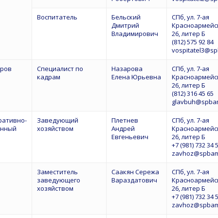
Воспитатель
Бельский
СПб, ул. 7-ая
Дмитрий
Красноармейск
Владимирович
26, литер Б
(812) 575 92 84
vospitatel3@s
дров
Специалист по
Назарова
СПб, ул. 7-ая
кадрам
Елена Юрьевна
Красноармейск
26, литер Б
(812) 316 45 65
glavbuh@spba
ративно-
Заведующий
Плетнев
СПб, ул. 7-ая
енный
хозяйством
Андрей
Красноармейск
Евгеньевич
26, литер Б
+7 (981) 732 34 
zavhoz@spbam
Заместитель
Саакян Сережа
СПб, ул. 7-ая
заведующего
Вараздатович
Красноармейск
хозяйством
26, литер Б
+7 (981) 732 34 
zavhoz@spbam