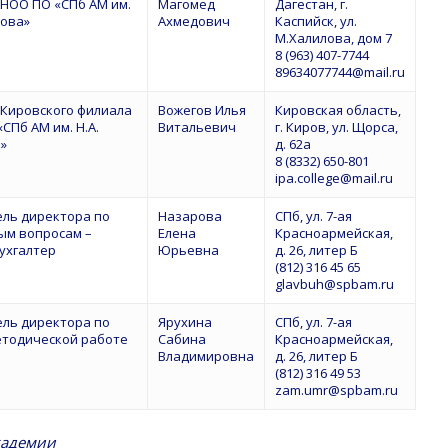
АНОО ПО «СПб АМ им.
Магомед
Дагестан, г.
кова»
Ахмедович
Каспийск, ул.
М.Халилова, дом 7
8 (963) 407-7744
89634077744@mail.ru
 Кировского филиала
Вожегов Илья
Кировская область,
СПб АМ им. Н.А.
Витальевич
г. Киров, ул. Щорса,
»
д. 62а
8 (8332) 650-801
ipa.college@mail.ru
ель директора по
Назарова
СПб, ул. 7-ая
ым вопросам –
Елена
Красноармейская,
ухгалтер
Юрьевна
д. 26, литер Б
(812) 316 45 65
glavbuh@spbam.ru
ель директора по
Ярухина
СПб, ул. 7-ая
етодической работе
Сабина
Красноармейская,
Владимировна
д. 26, литер Б
(812) 316 49 53
zam.umr@spbam.ru
кадемии