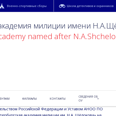
Военно-спортивные сборы
Школа детективов и охранников
 академия милиции имени Н.А.Щ
academy named after N.A.Shchel
равления образовательной орга
СВЕДЕНИЯ ОБ
ЕНТАМ
ФИЛИАЛЫ
КОНТАКТЫ
ОУ
е Академией осуществляется в соответствии с
ельством Российской Федерации и Уставом АНОО ПО
тербургская академия милиции им. Н.А. Щёлокова» на