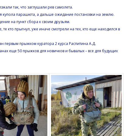
зжали так, что заглушали рев самолета.
я купола парашюта, а дальше ожидание постановки на землю.
ение на пункт сбора к своим друзьям.
е кто прыгнул, уже иначе смотрели на тех, кто еще находился в
дан первым прыжком куратора 2 курса Распитина А.Д.
анах еще 50 прыжков для новичков и бывалых – все для будущих