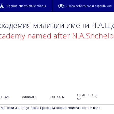
Военно-спортивные сборы
Школа детективов и охранников
 академия милиции имени Н.А.Щ
academy named after N.A.Shchel
СВЕДЕНИЯ ОБ
ЕНТАМ
ФИЛИАЛЫ
КОНТАКТЫ
ОУ
ого полицейского колледжа совершили свой первый прыжок с
готовки и инструктажей. Проверка своей решительности и воли.