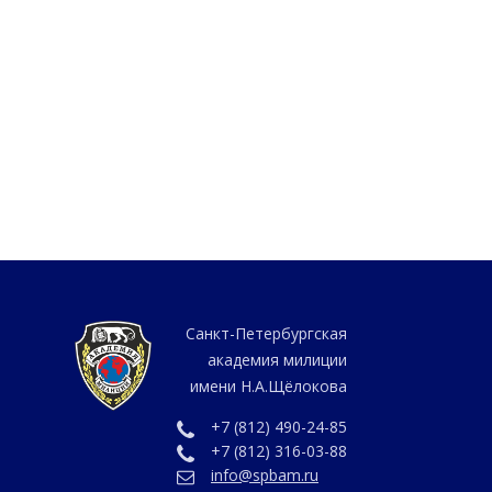
Санкт-Петербургская
академия милиции
имени Н.А.Щёлокова
+7 (812) 490-24-85
+7 (812) 316-03-88
info@spbam.ru