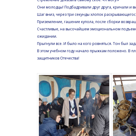
Они молодцы! Подбадривали друг друга, кричали и ви
Шаг вниз, через три секунды хлопок раскрывающегос
Приземление, гашение купола, после сборки возвращ
Счастливые, на высочайшем эмоциональном подъеме, т
ожидании.
Прыгнули все. И было на кого ровняться. Тон был за
В этом учебном году начало прыжкам положено. В пл
защитников Отечества!