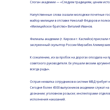
Слоган академии — «Следуем традициям, ценим ист
Напутственные слова сказали молодежи почетные гос
майор милиции в отставке Николай Фёдоров и полков
«Милицейское братство» Виталий Иванов.
Филиалы академии (г. Киров и г. Каспийск) прислали
заслуженный скульптор России Мирзабек Алимерзаев
К сожалению, из-за пробок на дорогах опоздала на 
советского руководителя. Ее утешали веским аргумен
всегда рады».
Острая нехватка сотрудников в системе МВД требует
Сегодня более 4500 выпускников академии служат на
дознании; уголовном розыске; инспекторами отделов 
исполнения наказаний.