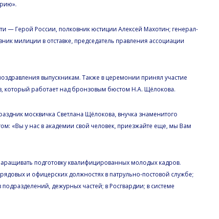
орию».
ти — Герой России, полковник юстиции Алексей Махотин; генерал-
ник милиции в отставке, председатель правления ассоциации
 поздравления выпускникам. Также в церемонии принял участие
, который работает над бронзовым бюстом Н.А. Щёлокова.
праздник москвичка Светлана Щёлокова, внучка знаменитого
том: «Вы у нас в академии свой человек, приезжайте еще, мы Вам
 наращивать подготовку квалифицированных молодых кадров.
 рядовых и офицерских должностях в патрульно-постовой службе;
подразделений, дежурных частей; в Росгвардии; в системе