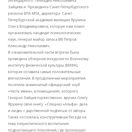
легендарного Геннадия Николаевича
Зайцева и Президента Санкт-Петербургского
региона ВПА МПА, директора Санкт-
Петербургской академии милиции Ярухина
Олега Владимировича, которую нам помог
организовать кандидат психологических
наук, генерал майор запаса ВВ Петров
Александр Николаевич.
В ознакомительной части встречи была
проведена обзорная экскурсия по Военному
институту физической культуры (ВИФК),
которая оставила самые положительные
впечатления. В продолжении мероприятия
посетили знаменитый офицерский клуб
«Честь имею», в помещениях которого
Генерал Зайцев торжественно вручил Олегу
Ярухину свою книгу «Спецназ «Альфа»: дела
и люди» с дарственной подписью от автора.
Также состоялась конструктивная беседа на
тему патриотического воспитания
подрастающего поколения, где произошел