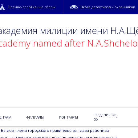
Военно-спортивные сборы
Школа детективов и охранников
 академия милиции имени Н.А.Щ
academy named after N.A.Shchel
ветов
СВЕДЕНИЯ ОБ
о-траурная церемония возложения цветов к Монументу
ЕНТАМ
ФИЛИАЛЫ
КОНТАКТЫ
ОУ
Дню защитника Отечества.
Беглов, члены городского правительства, главы районных
твенные и ветеранские организации, курсанты высших военных