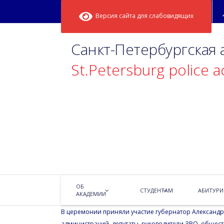
Версия сайта для слабовидящих
Санкт-Петербургская
St.Petersburg police 
Возложение ц
23.02.2020
Новости
ОБ
На Площади Победы 23 февраля прошла торжественн
СТУДЕНТАМ
АБИТУРИ
АКАДЕМИИ
героическим защитникам Ленинграда, посвященная 
В церемонии приняли участие губернатор Александр 
администраций, депутаты, руководители ЗВО, общес