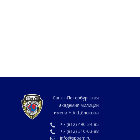
Санкт-Петербургская
академия милиции
имени Н.А.Щёлокова
+7 (812) 490-24-85
+7 (812) 316-03-88
info@spbam.ru