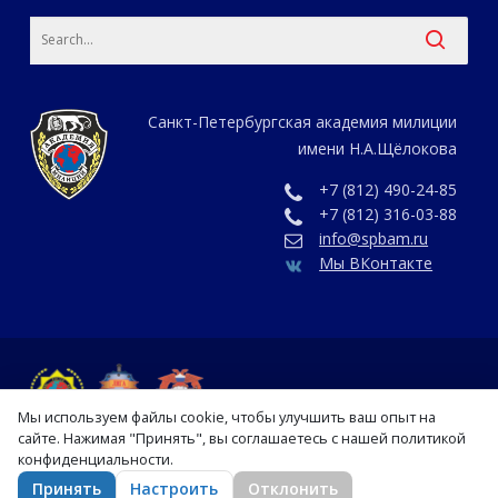
Санкт-Петербургская академия милиции
имени Н.А.Щёлокова
+7 (812) 490-24-85
+7 (812) 316-03-88
info@spbam.ru
Мы ВКонтакте
Мы используем файлы cookie, чтобы улучшить ваш опыт на
сайте. Нажимая "Принять", вы соглашаетесь с нашей политикой
конфиденциальности.
vk
Принять
Настроить
Отклонить