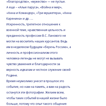
«благородство», «мужество» — не пустые.
А еще – «Алые паруса», «Война и мир»,
«Анна и Командор», «Три мушкетера», «Анна
Каренина» и др. ….
Искренность, трепетное отношение к
военной теме, нравственная цельность и
преданность профессии В.С. Ланового не
могли на восхитить наших курсантов. Ведь
им в недалеком будущем «беречь Россию», а
личность и профессионализм этого
человека-легенды не могут не вызывать
чувство уважения и благодарности за
верность идеалам и честное служение своей
Родине.
Время неумолимо унесет в прошлое это
событие, но нам на память, а вам на радость
останутся эти фотографии. Желаем всем,
чтобы таких событий в нашей жизни было
больше, потому что опыт такого общения