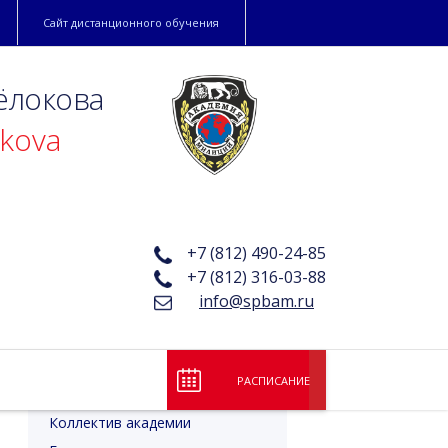
Сайт дистанционного обучения
ёлокова
okova
+7 (812) 490-24-85
+7 (812) 316-03-88
info@spbam.ru
РАСПИСАНИЕ
Лицензия и аккредитация
Коллектив академии