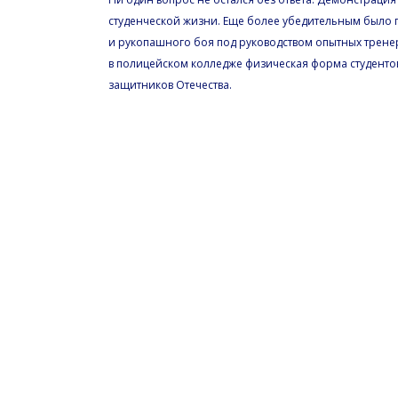
студенческой жизни. Еще более убедительным было 
и рукопашного боя под руководством опытных тренеро
в полицейском колледже физическая форма студентов
защитников Отечества.