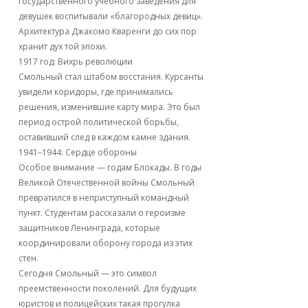
государственного учебного заведения для
девушек воспитывали «благородных девиц».
Архитектура Джакомо Кваренги до сих пор
хранит дух той эпохи.
1917 год: Вихрь революции
Смольный стал штабом восстания. Курсанты
увидели коридоры, где принимались
решения, изменившие карту мира. Это был
период острой политической борьбы,
оставивший след в каждом камне здания.
1941–1944: Сердце обороны
Особое внимание — годам Блокады. В годы
Великой Отечественной войны Смольный
превратился в неприступный командный
пункт. Студентам рассказали о героизме
защитников Ленинграда, которые
координировали оборону города из этих
стен.
Сегодня Смольный — это символ
преемственности поколений. Для будущих
юристов и полицейских такая прогулка