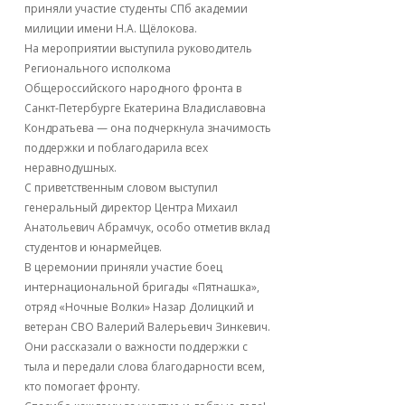
приняли участие студенты СПб академии
милиции имени Н.А. Щёлокова.
На мероприятии выступила руководитель
Регионального исполкома
Общероссийского народного фронта в
Санкт-Петербурге Екатерина Владиславовна
Кондратьева — она подчеркнула значимость
поддержки и поблагодарила всех
неравнодушных.
С приветственным словом выступил
генеральный директор Центра Михаил
Анатольевич Абрамчук, особо отметив вклад
студентов и юнармейцев.
В церемонии приняли участие боец
интернациональной бригады «Пятнашка»,
отряд «Ночные Волки» Назар Долицкий и
ветеран СВО Валерий Валерьевич Зинкевич.
Они рассказали о важности поддержки с
тыла и передали слова благодарности всем,
кто помогает фронту.