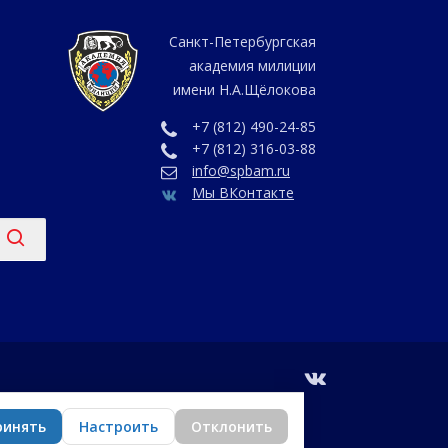
Санкт-Петербургская
академия милиции
имени Н.А.Щёлокова
+7 (812) 490-24-85
+7 (812) 316-03-88
info@spbam.ru
Мы ВКонтакте
vk
ринять
Настроить
Отклонить