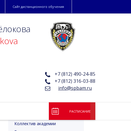
Сайт дистанционного обучения
ёлокова
okova
й
+7 (812) 490-24-85
+7 (812) 316-03-88
info@spbam.ru
РАСПИСАНИЕ
Лицензия и аккредитация
Коллектив академии