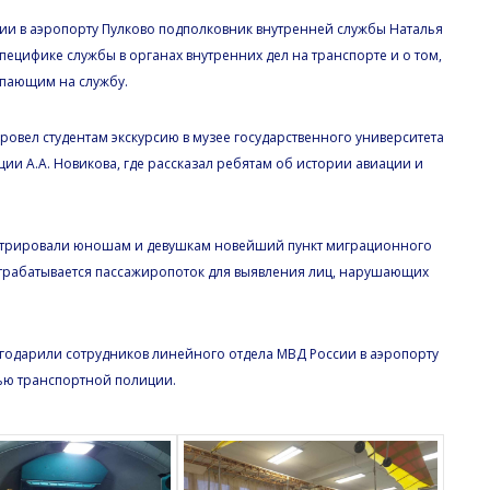
ии в аэропорту Пулково подполковник внутренней службы Наталья
цифике службы в органах внутренних дел на транспорте и о том,
упающим на службу.
ровел студентам экскурсию в музее государственного университета
и А.А. Новикова, где рассказал ребятам об истории авиации и
стрировали юношам и девушкам новейший пункт миграционного
трабатывается пассажиропоток для выявления лиц, нарушающих
годарили сотрудников линейного отдела МВД России в аэропорту
тью транспортной полиции.