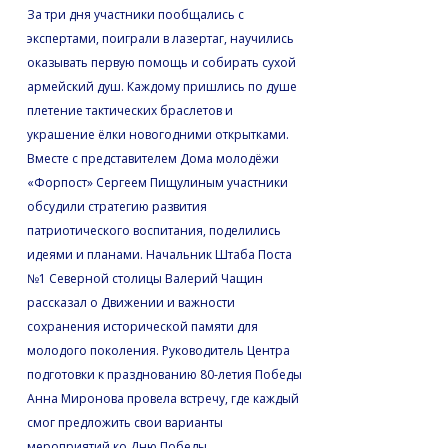
За три дня участники пообщались с
экспертами, поиграли в лазертаг, научились
оказывать первую помощь и собирать сухой
армейский душ. Каждому пришлись по душе
плетение тактических браслетов и
украшение ёлки новогодними открытками.
Вместе с представителем Дома молодёжи
«Форпост» Сергеем Пищулиным участники
обсудили стратегию развития
патриотического воспитания, поделились
идеями и планами. Начальник Штаба Поста
№1 Северной столицы Валерий Чащин
рассказал о Движении и важности
сохранения исторической памяти для
молодого поколения. Руководитель Центра
подготовки к празднованию 80-летия Победы
Анна Миронова провела встречу, где каждый
смог предложить свои варианты
мероприятий ко Дню Победы.