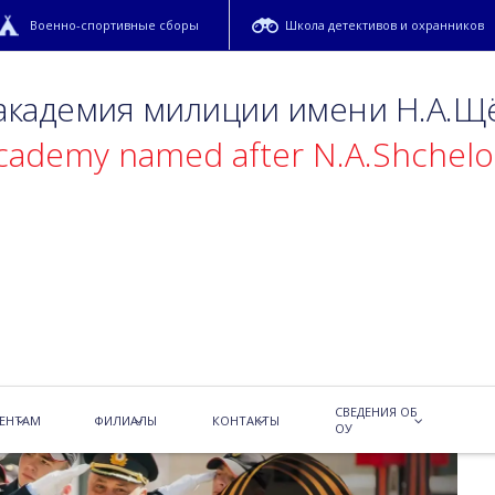
Военно-спортивные сборы
Школа детективов и охранников
 академия милиции имени Н.А.Щ
academy named after N.A.Shchel
!
СВЕДЕНИЯ ОБ
ЕНТАМ
ФИЛИАЛЫ
КОНТАКТЫ
ОУ