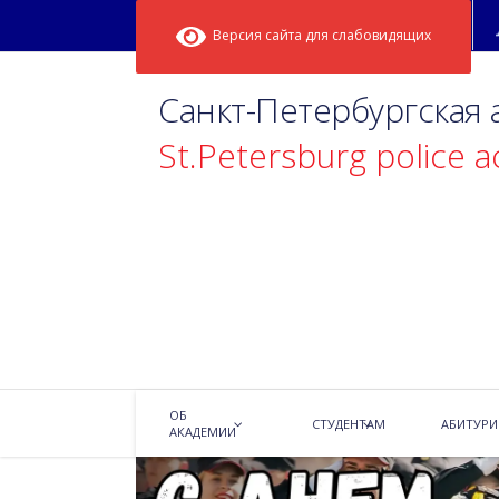
Версия сайта для слабовидящих
Санкт-Петербургская
St.Petersburg police 
С Днём Великой Победы
08.05.2026
Новости
ОБ
СТУДЕНТАМ
АБИТУРИ
АКАДЕМИИ