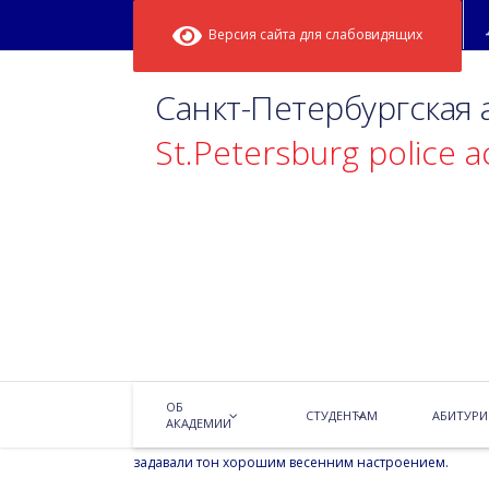
Версия сайта для слабовидящих
Санкт-Петербургская
St.Petersburg police 
Праздник 8 ма
08.03.2016
Новости
ОБ
В преддверии прекрасного 8 марта 102 группа органи
СТУДЕНТАМ
АБИТУРИ
АКАДЕМИИ
конферансье, победитель городского конкурса юных
задавали тон хорошим весенним настроением.