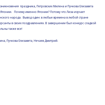
озникновения праздника, Петровских Милена и Пучкова Елизавета
и Японии. Почему именно Японии? Потому что Лиза изучает
онского народа. Вывод один: в любые времена в любой стране
рсанты в своих поздравлениях. В завершении был конкурс сладкой
льны также все!
на, Пучкова Елизавета, Нечаев Дмитрий.