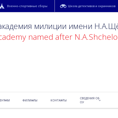
Военно-спортивные сборы
Школа детективов и охранников
 академия милиции имени Н.А.Щ
academy named after N.A.Shchel
рта
СВЕДЕНИЯ ОБ
зовала тематическую встречу курсантов. Вебер Татьяна (опытный
ЕНТАМ
ФИЛИАЛЫ
КОНТАКТЫ
ОУ
 экскурсоводов) и Фролов Максим как организаторы и ведущие