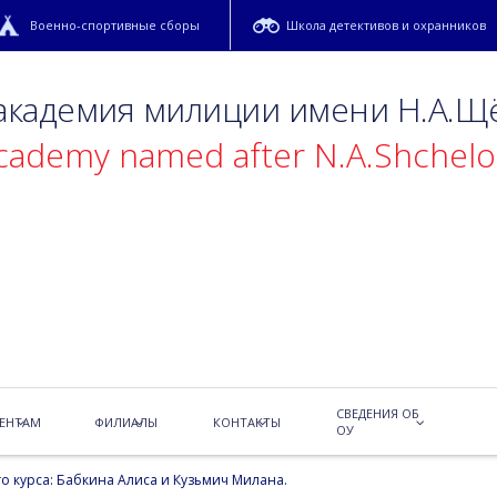
Военно-спортивные сборы
Школа детективов и охранников
 академия милиции имени Н.А.Щ
academy named after N.A.Shchel
образовательных учреждений по численности учащихся в городе, в
га, прошёл профориентационный фестиваль «Ориентир -2025»,
гская академия милиции имени Н.А. Щёлокова.
СВЕДЕНИЯ ОБ
ЕНТАМ
ФИЛИАЛЫ
КОНТАКТЫ
иков.
ОУ
о курса: Бабкина Алиса и Кузьмич Милана.