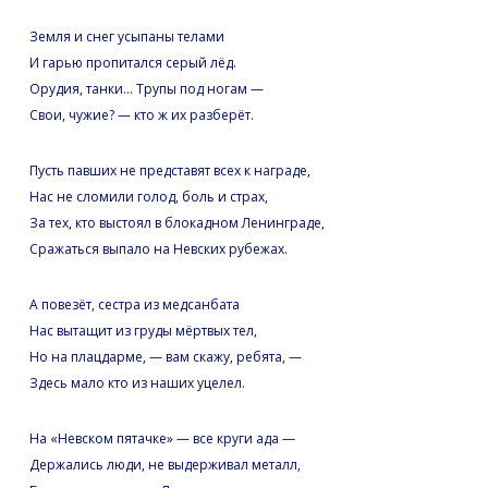
Земля и снег усыпаны телами
И гарью пропитался серый лёд.
Орудия, танки… Трупы под ногам —
Свои, чужие? — кто ж их разберёт.
Пусть павших не представят всех к награде,
Нас не сломили голод, боль и страх,
За тех, кто выстоял в блокадном Ленинграде,
Сражаться выпало на Невских рубежах.
А повезёт, сестра из медсанбата
Нас вытащит из груды мёртвых тел,
Но на плацдарме, — вам скажу, ребята, —
Здесь мало кто из наших уцелел.
На «Невском пятачке» — все круги ада —
Держались люди, не выдерживал металл,