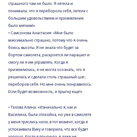
страшного там не было. Я летела и
понимала, что я переборола себя, летела с
большим удовольствием и приземление
было мягким!»
• Самсонова Анастасия: «Мне было
максимально страшно, потому что я очень
боюсь высоты. Я не знала что будет за
бортом самолета, раскроется ли парашют и
смогу ли я им управлять. Когда я
приземлилась, я не могла осознать, что я
решилась и сделала столь страшный шаг,
переборов себя. Но мне очень понравилось.
Если будет возможность, я прыгну еще!»
• Техова Алина: «Изначально я, как и
Василина, была спокойна, но уже в самолете
у меня тряслись ноги, в тот момент, когда я
успокаивала Вику и говорила, что все будет
хорошо. Когда я прыгнула, я даже не