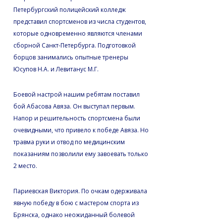
Петербургский полицейский колледж
представил спортсменов из числа студентов,
которые одновременно являются членами
сборной Санкт-Петербурга. Подготовкой
борцов занимались опытные тренеры
Юсупов Н.А. и Левитанус М.Г.
Боевой настрой нашим ребятам поставил
бой Абасова Авяза. Он выступал первым.
Напор и решительность спортсмена были
очевидными, что привело к победе Авяза. Но
травма руки и отвод по медицинским
показаниям позволили ему завоевать только
2 место.
Париевская Виктория. По очкам одерживала
явную победу в бою с мастером спорта из
Брянска, однако неожиданный болевой