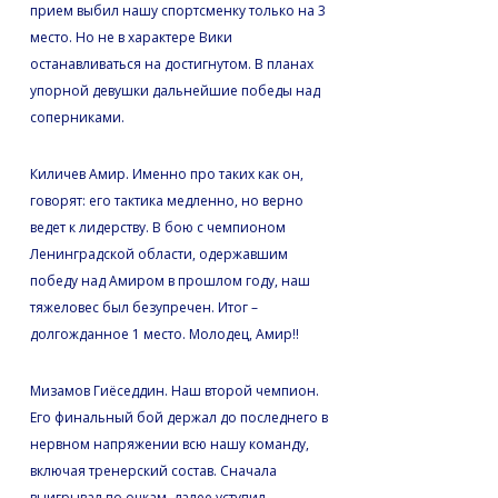
прием выбил нашу спортсменку только на 3
место. Но не в характере Вики
останавливаться на достигнутом. В планах
упорной девушки дальнейшие победы над
соперниками.
Киличев Амир. Именно про таких как он,
говорят: его тактика медленно, но верно
ведет к лидерству. В бою с чемпионом
Ленинградской области, одержавшим
победу над Амиром в прошлом году, наш
тяжеловес был безупречен. Итог –
долгожданное 1 место. Молодец, Амир!!
Мизамов Гиёседдин. Наш второй чемпион.
Его финальный бой держал до последнего в
нервном напряжении всю нашу команду,
включая тренерский состав. Сначала
выигрывал по очкам, далее уступил