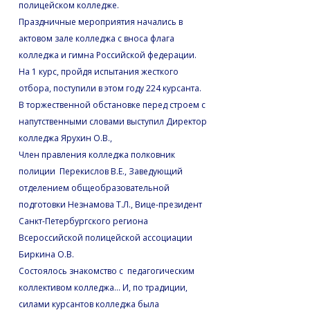
полицейском колледже.
Праздничные мероприятия начались в
актовом зале колледжа с вноса флага
колледжа и гимна Российской федерации.
На 1 курс, пройдя испытания жесткого
отбора, поступили в этом году 224 курсанта.
В торжественной обстановке перед строем с
напутственными словами выступил Директор
колледжа Ярухин О.В.,
Член правления колледжа полковник
полиции Перекислов В.Е., Заведующий
отделением общеобразовательной
подготовки Незнамова Т.Л., Вице-президент
Санкт-Петербургского региона
Всероссийской полицейской ассоциации
Биркина О.В.
Состоялось знакомство с педагогическим
коллективом колледжа… И, по традиции,
силами курсантов колледжа была