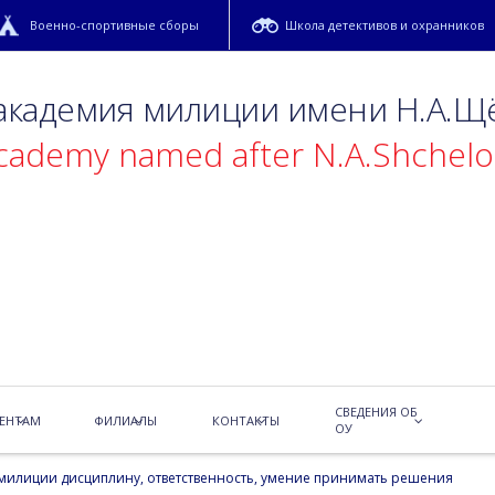
Военно-спортивные сборы
Школа детективов и охранников
 академия милиции имени Н.А.Щ
academy named after N.A.Shchel
 Щёлокова уже много лет для студентов функционирует секция по
ми, познают их поведения, повадки и особенности. Изучают как
СВЕДЕНИЯ ОБ
ЕНТАМ
ФИЛИАЛЫ
КОНТАКТЫ
не навредить ни себе, ни лошади, ни окружающим.
ОУ
 милиции дисциплину, ответственность, умение принимать решения