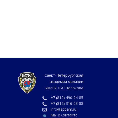
Санкт-Петербургская
академия милиции
имени Н.А.Щёлокова
+7 (812) 490-24-85
+7 (812) 316-03-88
info@spbam.ru
Мы ВКонтакте