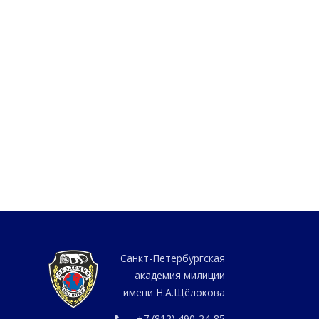
Санкт-Петербургская
академия милиции
имени Н.А.Щёлокова
+7 (812) 490-24-85