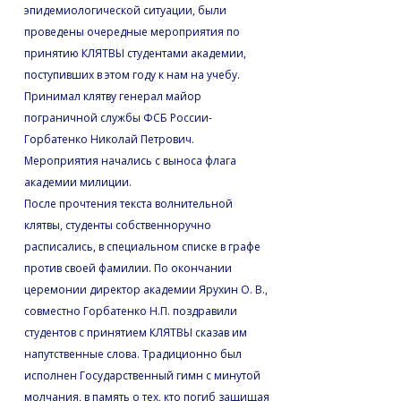
эпидемиологической ситуации, были
проведены очередные мероприятия по
принятию КЛЯТВЫ студентами академии,
поступивших в этом году к нам на учебу.
Принимал клятву генерал майор
пограничной службы ФСБ России-
Горбатенко Николай Петрович.
Мероприятия начались с выноса флага
академии милиции.
После прочтения текста волнительной
клятвы, студенты собственноручно
расписались, в специальном списке в графе
против своей фамилии. По окончании
церемонии директор академии Ярухин О. В.,
совместно Горбатенко Н.П. поздравили
студентов с принятием КЛЯТВЫ сказав им
напутственные слова. Традиционно был
исполнен Государственный гимн с минутой
молчания, в память о тех, кто погиб защищая