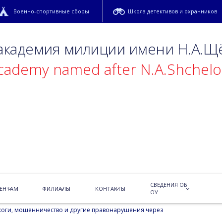
Военно-спортивные сборы
Школа детективов и охранников
 академия милиции имени Н.А.Щ
academy named after N.A.Shchel
щиков в мессенджерах: опыт
илиции для молодёжи
имени Н.А. Щёлокова, Алиса Бабкина и Милана Кузьмич, 13
У «Охтинский колледж» занятие, посвящённое правонарушениям в
СВЕДЕНИЯ ОБ
ЕНТАМ
ФИЛИАЛЫ
КОНТАКТЫ
ОУ
жоги, мошенничество и другие правонарушения через