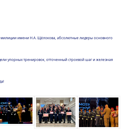
я милиции имени Н.А. Щёлокова, абсолютные лидеры основного
едели упорных тренировок, отточенный строевой шаг и железная
да!