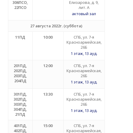
306ПСО,
Елизарова, д. 9,
22ПСО
лит. А
актовый зал
27 августа 2022г. (суббота)
11ПД
10:00
СПБ, ул. 7-я
Красноармейская,
26Б
1 этаж, 13 ауд.
201ПД,
12:00
СПБ, ул. 7-я
202ПД,
Красноармейская,
203ПД,
26Б
204ПД
1 этаж, 13 ауд.
301ПД,
13:30
СПБ, ул. 7-я
302ПД,
Красноармейская,
303ПД,
26Б
304ПД,
1 этаж, 13 ауд.
21ПД
401ПД,
15:00
СПБ, ул. 7-я
402ПД,
Красноармейская,