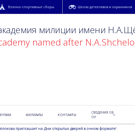
Военно-спортивные сборы
Школа детективов и охранников
 академия милиции имени Н.А.Щ
academy named after N.A.Shchel
дверей в 2023 году
СВЕДЕНИЯ ОБ
ЕНТАМ
ФИЛИАЛЫ
КОНТАКТЫ
ОУ
ёлокова приглашает на Дни открытых дверей в очном формате!