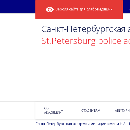
Версия сайта для слабовидящих
Санкт-Петербургская
St.Petersburg police 
Дни открытых 
20.01.2023
Новости
ОБ
Уважаемые будущие абитуриенты и их родители!
СТУДЕНТАМ
АБИТУРИ
АКАДЕМИИ
Санкт-Петербургская академия милиции имени Н.А.Щ