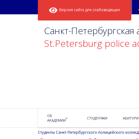
Версия сайта для слабовидящих
Санкт-Петербургская
St.Petersburg police 
«Большая мед
15.05.2018
Новости
ОБ
Добрая т
СТУДЕНТАМ
АБИТУРИ
АКАДЕМИИ
Студенты Санкт-Петербургского полицейского коллед