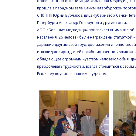
общественных организаций «Большая медведица». 14
прошла в парадном зале Санкт-Петербургской торго
СПб ТПП Юрий Бурчаков, вице-губернатор Санкт-Пет
Петербурга Александр Говорунов и другие гости.
АОО «Большая медведица» привлекает внимание общ
населения. 26 человек были награждены статуэткой
дарящие другим свой труд, достижения и тепло своей
инвалидов, сирот, детей погибших военнослужащих. 
обладающие огромным чувством человеколюбия, дают
преодолевать трудностей, всегда стремиться к своим и
Есть чему поучиться нашим студентам.