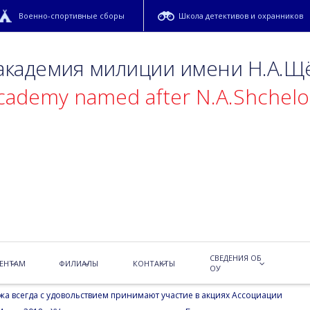
Военно-спортивные сборы
Школа детективов и охранников
 академия милиции имени Н.А.Щ
academy named after N.A.Shchel
ведица»
СВЕДЕНИЯ ОБ
радиция продолжается.
ЕНТАМ
ФИЛИАЛЫ
КОНТАКТЫ
ОУ
жа всегда с удовольствием принимают участие в акциях Ассоциации