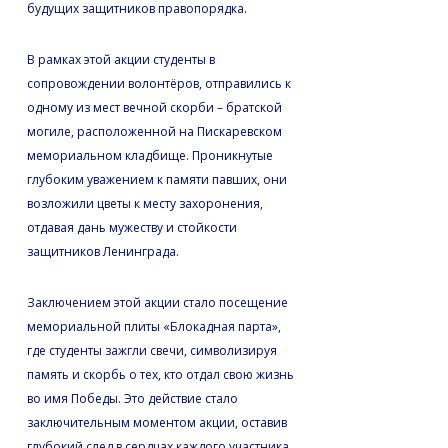
будущих защитников правопорядка.
В рамках этой акции студенты в
сопровождении волонтёров, отправились к
одному из мест вечной скорби – братской
могиле, расположенной на Пискаревском
мемориальном кладбище. Проникнутые
глубоким уважением к памяти павших, они
возложили цветы к месту захоронения,
отдавая дань мужеству и стойкости
защитников Ленинграда.
Заключением этой акции стало посещение
мемориальной плиты «Блокадная парта»,
где студенты зажгли свечи, символизируя
память и скорбь о тех, кто отдал свою жизнь
во имя Победы. Это действие стало
заключительным моментом акции, оставив
глубокий след в сердцах каждого участника.